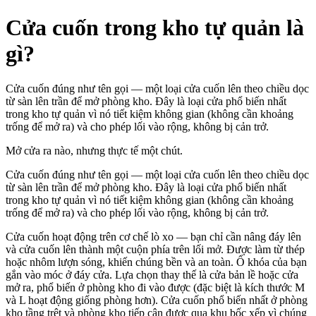
Cửa cuốn trong kho tự quản là
gì?
Cửa cuốn đúng như tên gọi — một loại cửa cuốn lên theo chiều dọc
từ sàn lên trần để mở phòng kho. Đây là loại cửa phổ biến nhất
trong kho tự quản vì nó tiết kiệm không gian (không cần khoảng
trống để mở ra) và cho phép lối vào rộng, không bị cản trở.
Mở cửa ra nào, nhưng thực tế một chút.
Cửa cuốn đúng như tên gọi — một loại cửa cuốn lên theo chiều dọc
từ sàn lên trần để mở phòng kho. Đây là loại cửa phổ biến nhất
trong kho tự quản vì nó tiết kiệm không gian (không cần khoảng
trống để mở ra) và cho phép lối vào rộng, không bị cản trở.
Cửa cuốn hoạt động trên cơ chế lò xo — bạn chỉ cần nâng đáy lên
và cửa cuốn lên thành một cuộn phía trên lối mở. Được làm từ thép
hoặc nhôm lượn sóng, khiến chúng bền và an toàn. Ổ khóa của bạn
gắn vào móc ở đáy cửa. Lựa chọn thay thế là cửa bản lề hoặc cửa
mở ra, phổ biến ở phòng kho đi vào được (đặc biệt là kích thước M
và L hoạt động giống phòng hơn). Cửa cuốn phổ biến nhất ở phòng
kho tầng trệt và phòng kho tiếp cận được qua khu bốc xếp vì chúng