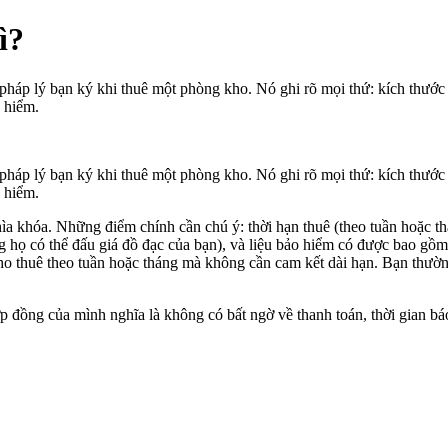
ì?
háp lý bạn ký khi thuê một phòng kho. Nó ghi rõ mọi thứ: kích thước p
o hiểm.
háp lý bạn ký khi thuê một phòng kho. Nó ghi rõ mọi thứ: kích thước p
o hiểm.
 khóa. Những điểm chính cần chú ý: thời hạn thuê (theo tuần hoặc thán
g họ có thể đấu giá đồ đạc của bạn), và liệu bảo hiểm có được bao gồm
o thuê theo tuần hoặc tháng mà không cần cam kết dài hạn. Bạn thường
ồng của mình nghĩa là không có bất ngờ về thanh toán, thời gian báo 