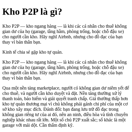
Kho P2P là gì?
Kho P2P — kho ngang hàng — là khi các cá nhân cho thuê không
gian dư của họ (garage, tầng hầm, phòng trống, hoặc chỗ đậu xe)
cho người cần kho. Hãy nghĩ Airbnb, nhưng cho đồ đạc của bạn
thay vì bản thân bạn.
Kinh tế chia sẻ gặp kho tự quản.
Kho P2P — kho ngang hàng — là khi các cá nhân cho thuê không
gian dư của họ (garage, tầng hầm, phòng trống, hoặc chỗ đậu xe)
cho người cần kho. Hãy nghĩ Airbnb, nhưng cho đồ đạc của bạn
thay vì bản thân bạn.
Qua một nền tảng marketplace, người có không gian dư niêm yết để
cho thuê, và người cần kho duyệt và đặt. Nền tảng thường xử lý
thanh toán, bảo hiểm và giải quyết tranh chấp. Giá thường thấp hơn
kho tự quản thương mại vì chủ không phải gánh chi phí của một cơ
sở kho xây mục đích. Đánh đổi: bạn đang lưu trữ đồ đạc trong
không gian riêng tư của ai đó, nên an ninh, điều hòa và tính chuyên
nghiệp khác nhau rất lớn. Một số chủ P2P xuất sắc; số khác là một
garage với mái dột. Cần thẩm định kỹ.