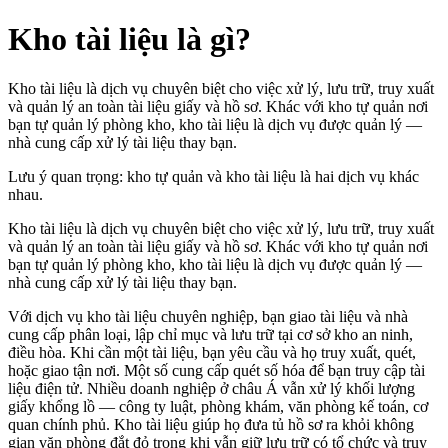
Kho tài liệu là gì?
Kho tài liệu là dịch vụ chuyên biệt cho việc xử lý, lưu trữ, truy xuất
và quản lý an toàn tài liệu giấy và hồ sơ. Khác với kho tự quản nơi
bạn tự quản lý phòng kho, kho tài liệu là dịch vụ được quản lý —
nhà cung cấp xử lý tài liệu thay bạn.
Lưu ý quan trọng: kho tự quản và kho tài liệu là hai dịch vụ khác
nhau.
Kho tài liệu là dịch vụ chuyên biệt cho việc xử lý, lưu trữ, truy xuất
và quản lý an toàn tài liệu giấy và hồ sơ. Khác với kho tự quản nơi
bạn tự quản lý phòng kho, kho tài liệu là dịch vụ được quản lý —
nhà cung cấp xử lý tài liệu thay bạn.
Với dịch vụ kho tài liệu chuyên nghiệp, bạn giao tài liệu và nhà
cung cấp phân loại, lập chỉ mục và lưu trữ tại cơ sở kho an ninh,
điều hòa. Khi cần một tài liệu, bạn yêu cầu và họ truy xuất, quét,
hoặc giao tận nơi. Một số cung cấp quét số hóa để bạn truy cập tài
liệu điện tử. Nhiều doanh nghiệp ở châu Á vẫn xử lý khối lượng
giấy khổng lồ — công ty luật, phòng khám, văn phòng kế toán, cơ
quan chính phủ. Kho tài liệu giúp họ đưa tủ hồ sơ ra khỏi không
gian văn phòng đắt đỏ trong khi vẫn giữ lưu trữ có tổ chức và truy